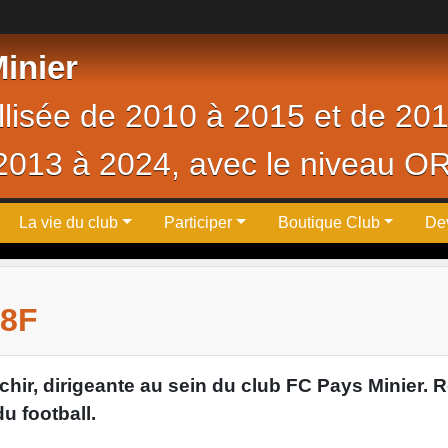
inier
ellisée de 2010 à 2015 et de 20
 2013 à 2024, avec le niveau O
La vie du club
Participer
Boutique Club
De
U8F
Achir, dirigeante au sein du club FC Pays Minier
du football.