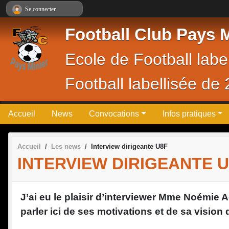
Panneau de gestion des cookies
Se connecter
Football Club Pays M
Ecole de Football lab
Football labellisée de
Accueil
News
Convocations
Infos pratiques
Accueil
Les news
Interview dirigeante U8F
INTERVIEW DIRIGEANTE 
J’ai eu le plaisir d’interviewer Mme Noémie 
parler ici de ses motivations et de sa vision 