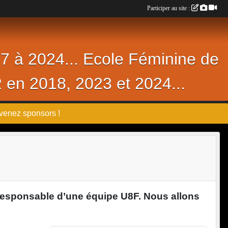
Participer au site :
17 à 2024... Ecole Féminine de
R en 2018, 2023 et 2024...
venez sponsors !
. Responsable d’une équipe U8F. Nous allons