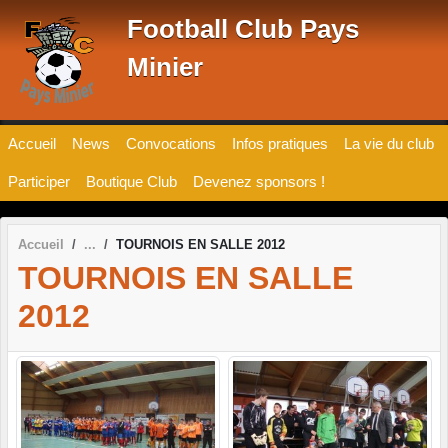
Panneau de gestion des cookies
Football Club Pays
Minier
Accueil
News
Convocations
Infos pratiques
La vie du club
Participer
Boutique Club
Devenez sponsors !
Accueil
TOURNOIS EN SALLE 2012
TOURNOIS EN SALLE
2012