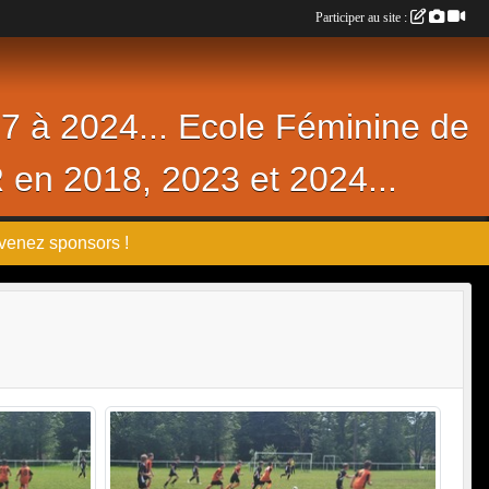
Participer au site :
17 à 2024... Ecole Féminine de
R en 2018, 2023 et 2024...
venez sponsors !