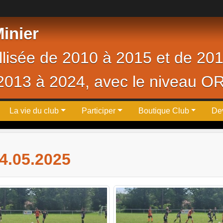
inier
ellisée de 2010 à 2015 et de 20
 2013 à 2024, avec le niveau O
La vie du club
Participer
Boutique Club
De
.05.2025