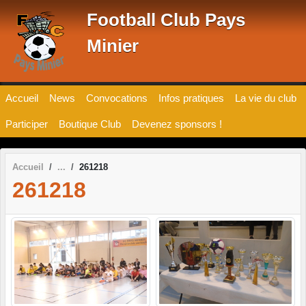
Panneau de gestion des cookies
Football Club Pays
Minier
Accueil
News
Convocations
Infos pratiques
La vie du club
Participer
Boutique Club
Devenez sponsors !
Accueil
261218
261218