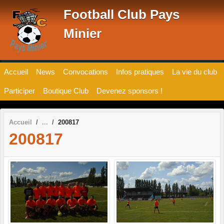
Panneau de gestion des cookies
Football Club Pays
Minier
Accueil
News
Convocations
Infos pratiques
La vie du club
Participer
Boutique Club
Devenez sponsors !
Accueil
200817
200817