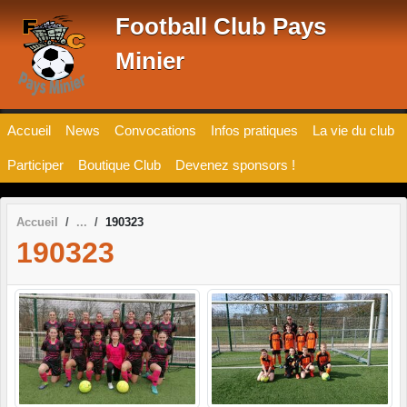
Panneau de gestion des cookies
Football Club Pays
Minier
Accueil
News
Convocations
Infos pratiques
La vie du club
Participer
Boutique Club
Devenez sponsors !
Accueil
190323
190323