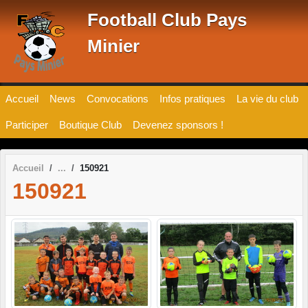
Panneau de gestion des cookies
Football Club Pays
Minier
Accueil
News
Convocations
Infos pratiques
La vie du club
Participer
Boutique Club
Devenez sponsors !
Accueil
150921
150921