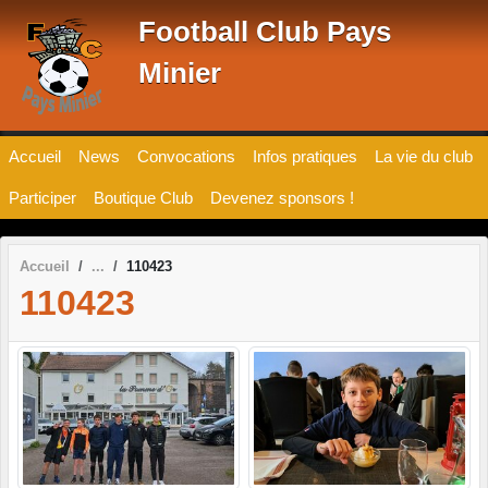
Panneau de gestion des cookies
Football Club Pays
Minier
Accueil
News
Convocations
Infos pratiques
La vie du club
Participer
Boutique Club
Devenez sponsors !
Accueil
110423
110423