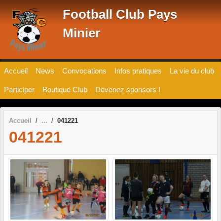
Panneau de gestion des cookies
Football Club Pays
Minier
Accueil
News
Convocations
Infos pratiques
La vie du club
Participer
Boutique Club
Devenez sponsors !
Accueil
041221
041221