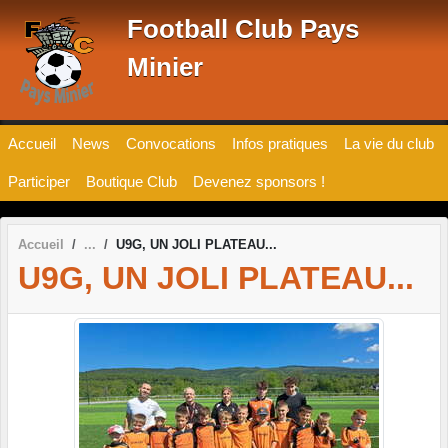
Panneau de gestion des cookies
Football Club Pays
Minier
Accueil
News
Convocations
Infos pratiques
La vie du club
Participer
Boutique Club
Devenez sponsors !
Accueil
U9G, UN JOLI PLATEAU...
U9G, UN JOLI PLATEAU...