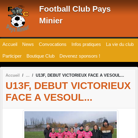
Panneau de gestion des cookies
Football Club Pays
Minier
Accueil
News
Convocations
Infos pratiques
La vie du club
Participer
Boutique Club
Devenez sponsors !
Accueil
U13F, DEBUT VICTORIEUX FACE A VESOUL...
U13F, DEBUT VICTORIEUX
FACE A VESOUL...