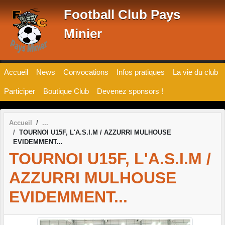
Panneau de gestion des cookies
Football Club Pays
Minier
Accueil
News
Convocations
Infos pratiques
La vie du club
Participer
Boutique Club
Devenez sponsors !
Accueil
TOURNOI U15F, L'A.S.I.M / AZZURRI MULHOUSE
EVIDEMMENT...
TOURNOI U15F, L'A.S.I.M /
AZZURRI MULHOUSE
EVIDEMMENT...