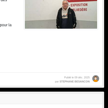
pour la
Publié le
09 déc. 2025
par
STEPHANE BESANCON