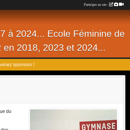
Participer au site :
17 à 2024... Ecole Féminine de
R en 2018, 2023 et 2024...
venez sponsors !
nue du
e des