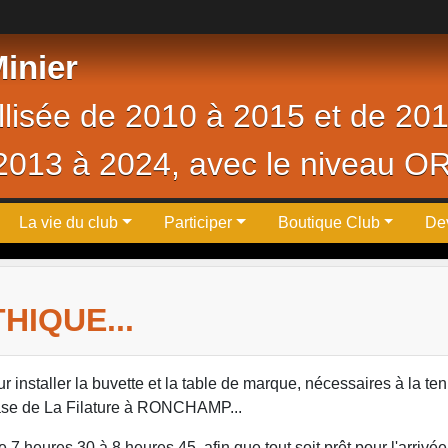
inier
ellisée de 2010 à 2015 et de 20
 2013 à 2024, avec le niveau O
La vie du club
Participer
Boutique Club
De
HIQUE...
 installer la buvette et la table de marque, nécessaires à la te
nase de La Filature à RONCHAMP...
e 7 heures 30 à 8 heures 45, afin que tout soit prêt pour l'arrivé