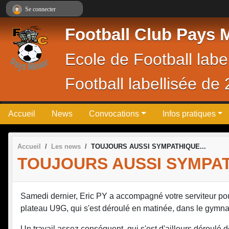
Panneau de gestion des cookies
Se connecter
Football Club Pays M
Ecole de Football lab
Football labellisée de
Accueil
News
Convocations
Infos pratiques
Accueil
Les news
TOUJOURS AUSSI SYMPATHIQUE...
TOUJOURS AUSSI SYMPAT
Samedi dernier, Eric PY a accompagné votre serviteur pour
plateau U9G, qui s'est déroulé en matinée, dans le gym
Un travail assez conséquent, qui s'est d'ailleurs déroulé d