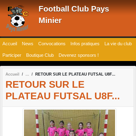
Panneau de gestion des cookies
Football Club Pays
Minier
Accueil
News
Convocations
Infos pratiques
La vie du club
Participer
Boutique Club
Devenez sponsors !
Accueil
RETOUR SUR LE PLATEAU FUTSAL U8F...
RETOUR SUR LE
PLATEAU FUTSAL U8F...