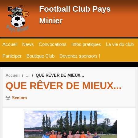
Panneau de gestion des cookies
Football Club Pays
Minier
Accueil
News
Convocations
Infos pratiques
La vie du club
Participer
Boutique Club
Devenez sponsors !
Accueil
QUE RÊVER DE MIEUX...
QUE RÊVER DE MIEUX...
Seniors