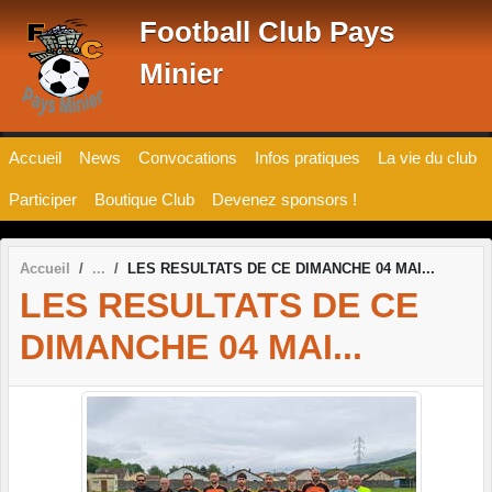
Panneau de gestion des cookies
Football Club Pays
Minier
Accueil
News
Convocations
Infos pratiques
La vie du club
Participer
Boutique Club
Devenez sponsors !
Accueil
LES RESULTATS DE CE DIMANCHE 04 MAI...
LES RESULTATS DE CE
DIMANCHE 04 MAI...