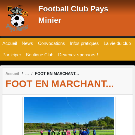
Panneau de gestion des cookies
Football Club Pays
Minier
Accueil
News
Convocations
Infos pratiques
La vie du club
Participer
Boutique Club
Devenez sponsors !
Accueil
FOOT EN MARCHANT...
FOOT EN MARCHANT...