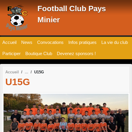
Panneau de gestion des cookies
Football Club Pays
Minier
Accueil
News
Convocations
Infos pratiques
La vie du club
Participer
Boutique Club
Devenez sponsors !
Accueil
U15G
U15G